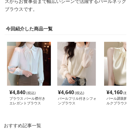
スからお食事会まで幅広いシーンで活躍するパールネック
ブラウスです。
今回紹介した商品一覧
¥
4,840
¥
4,640
¥
4,160
(税込)
(税込)
(税込
ブラウス パール襟付き
パールフリル付きシフォ
パール調装飾付
エレガントブラウス
ンブラウス
ルクブラウス
おすすめ記事一覧