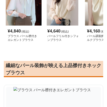
¥
4,840
¥
4,640
¥
4,160
(税込)
(税込)
(税込
ブラウス パール襟付き
パールフリル付きシフォ
パール調装飾付
エレガントブラウス
ンブラウス
ルクブラウス
繊細なパール装飾が映える上品襟付きネック
ブラウス