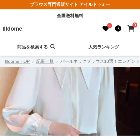
ブラウス専門通販サイト アイルドゥミー
全国送料無料
0
0
Illdome
商品を検索する
人気ランキング
Illdome TOP
›
記事一覧
›
パールネックブラウス10選！エレガン