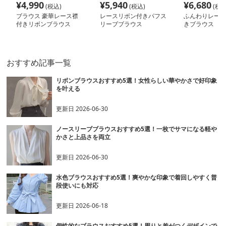
¥
4,990
¥
5,940
¥
6,680
(税込)
(税込)
(税込
ブラウス 豪華レース襟
レースリボン付きパフス
ふんわりレース
付きリボンブラウス
リーブブラウス
きブラウス
おすすめ記事一覧
リボンブラウスおすすめ5選！女性らしい華やかさで好印象
を叶える
更新日
2026-06-30
ノースリーブブラウスおすすめ5選！一枚でサマになる軽や
かさと上品さを両立
更新日
2026-06-30
水色ブラウスおすすめ5選！爽やかな印象で着回しやすく普
段使いにも対応
更新日
2026-06-18
個性的なブラウスおすすめ5選！周りと差がつくデザインで