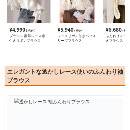
¥
4,990
¥
5,940
¥
6,680
(税込)
(税込)
(税込
ブラウス 豪華レース襟
レースリボン付きパフス
ふんわりレース
付きリボンブラウス
リーブブラウス
きブラウス
エレガントな透かしレース使いのふんわり袖
ブラウス