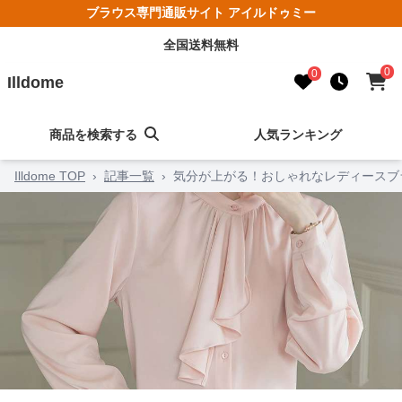
ブラウス専門通販サイト アイルドゥミー
全国送料無料
0
0
Illdome
商品を検索する
人気ランキング
Illdome TOP
›
記事一覧
›
気分が上がる！おしゃれなレディースブ