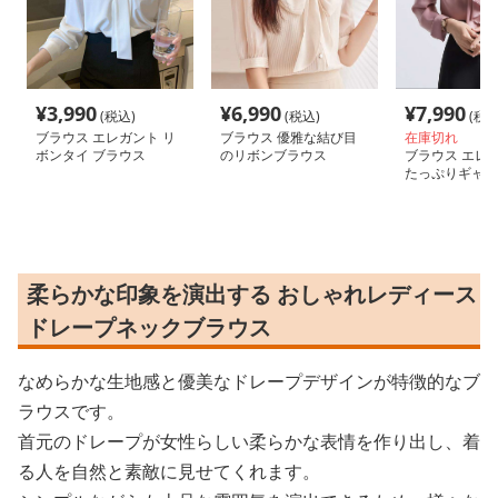
¥
3,990
¥
6,990
¥
7,990
(税込)
(税込)
(税込
ブラウス エレガント リ
ブラウス 優雅な結び目
在庫切れ
ボンタイ ブラウス
のリボンブラウス
ブラウス エレ
たっぷりギャザ
ス
柔らかな印象を演出する おしゃれレディース
ドレープネックブラウス
なめらかな生地感と優美なドレープデザインが特徴的なブ
ラウスです。
首元のドレープが女性らしい柔らかな表情を作り出し、着
る人を自然と素敵に見せてくれます。