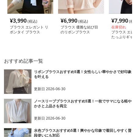
¥
3,990
¥
6,990
¥
7,990
(税込)
(税込)
(税込
ブラウス エレガント リ
ブラウス 優雅な結び目
在庫切れ
ボンタイ ブラウス
のリボンブラウス
ブラウス エレ
たっぷりギャザ
ス
おすすめ記事一覧
リボンブラウスおすすめ5選！女性らしい華やかさで好印象
を叶える
更新日
2026-06-30
ノースリーブブラウスおすすめ5選！一枚でサマになる軽や
かさと上品さを両立
更新日
2026-06-30
水色ブラウスおすすめ5選！爽やかな印象で着回しやすく普
段使いにも対応